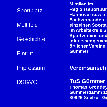
Mitglied im
Regionssportbu
Sportplatz
Hannover sowie 
Fachverbänden 
Multifeld
einzelnen Sporta
im Arbeitskreis S
Sportvereine und
Geschichte
Interessengemei
örtlicher Vereine
Gümmer
Eintritt
Impressum
Vereinsanschr
TuS Gümmer
DSGVO
Thomas Gronde
Gümmerdamm 1
30926 Seelze - 